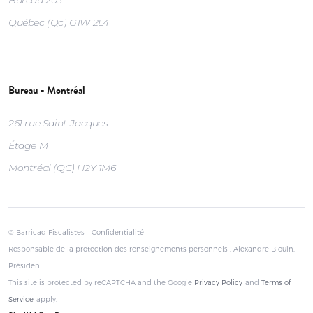
Québec (Qc) G1W 2L4
Bureau - Montréal
261 rue Saint-Jacques
Étage M
Montréal (QC) H2Y 1M6
© Barricad Fiscalistes
Confidentialité
Responsable de la protection des renseignements personnels : Alexandre Blouin,
Président
This site is protected by reCAPTCHA and the Google
Privacy Policy
and
Terms of
Service
apply.