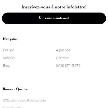
Inscrivez-vous à notre infolettre!
S'inscrire maintenant
Navigation
-
Équipe
À propos
Services
Contact
Blog
(418) 871-3472
Bureau - Québec
979, avenue de Bourgogne
Bureau 205