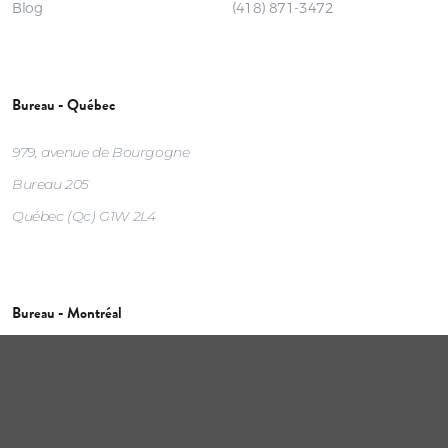
Blog
(418) 871-3472
Bureau - Québec
979, avenue de Bourgogne
Bureau 205
Québec (Qc) G1W 2L4
Bureau - Montréal
261 rue Saint-Jacques
Étage M
Montréal (QC) H2Y 1M6