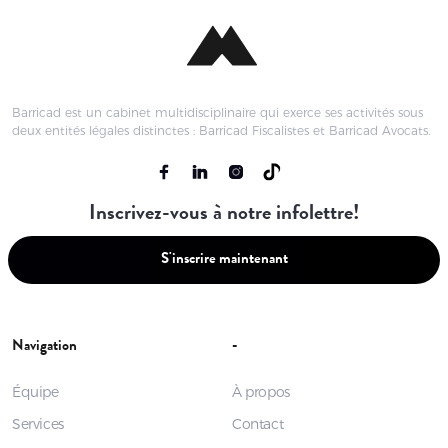
Barricad est un cabinet multidisciplinaire qui exerce ses activités sous
deux entités légales distinctes : Barricad Fiscalistes et Barricad Avocats.
Inscrivez-vous à notre infolettre!
S'inscrire maintenant
Navigation
-
Équipe
À propos
Services
Contact