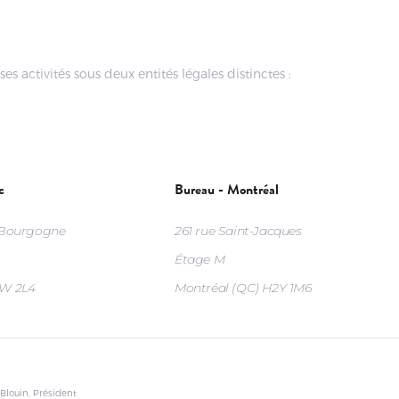
es activités sous deux entités légales distinctes :
c
Bureau - Montréal
 Bourgogne
261 rue Saint-Jacques
Étage M
1W 2L4
Montréal (QC) H2Y 1M6
Blouin, Président