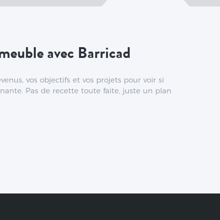
meuble avec Barricad
enus, vos objectifs et vos projets pour voir si
nante. Pas de recette toute faite, juste un plan