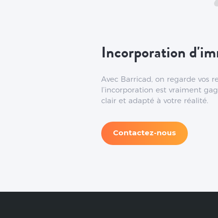
Incorporation d'im
Avec Barricad, on regarde vos rev
l’incorporation est vraiment gag
clair et adapté à votre réalité.
Contactez-nous