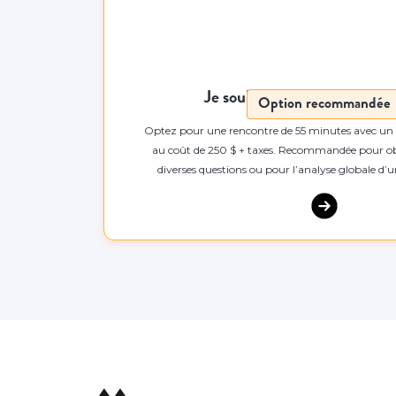
Je souhaite rencontrer un fi
Option recommandée
Optez pour une rencontre de 55 minutes avec un fi
au coût de 250 $ + taxes. Recommandée pour ob
diverses questions ou pour l’analyse globale d’