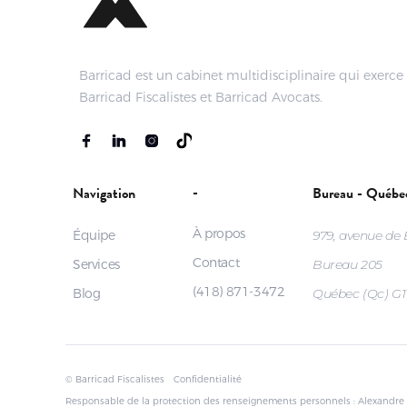
Barricad est un cabinet multidisciplinaire qui exerce s
Barricad Fiscalistes et Barricad Avocats.
-
Navigation
Bureau - Québe
À propos
Équipe
979, avenue de
Contact
Services
Bureau 205
(418) 871-3472
Blog
Québec (Qc) G
© Barricad Fiscalistes
Confidentialité
Responsable de la protection des renseignements personnels : Alexandre 