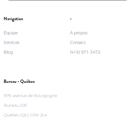
Navigation
-
Équipe
À propos
Services
Contact
Blog
(418) 871-3472
Bureau - Québec
979, avenue de Bourgogne
Bureau 205
Québec (Qc) G1W 2L4