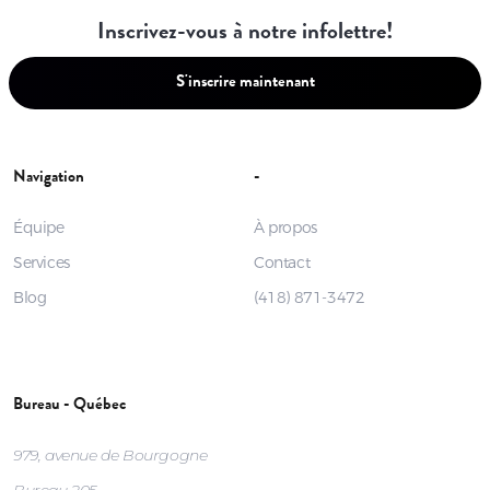
Inscrivez-vous à notre infolettre!
S'inscrire maintenant
Navigation
-
Équipe
À propos
Services
Contact
Blog
(418) 871-3472
Bureau - Québec
979, avenue de Bourgogne
Bureau 205