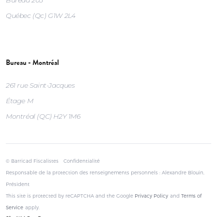
Québec (Qc) G1W 2L4
Bureau - Montréal
261 rue Saint-Jacques
Étage M
Montréal (QC) H2Y 1M6
© Barricad Fiscalistes
Confidentialité
Responsable de la protection des renseignements personnels : Alexandre Blouin,
Président
This site is protected by reCAPTCHA and the Google
Privacy Policy
and
Terms of
Service
apply.