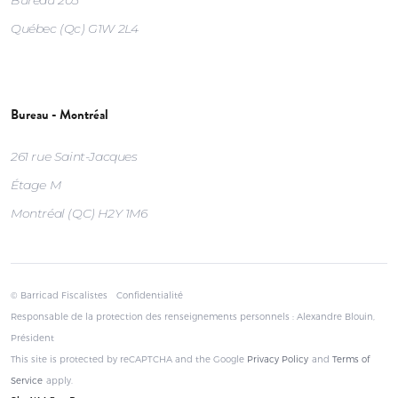
Québec (Qc) G1W 2L4
Bureau - Montréal
261 rue Saint-Jacques
Étage M
Montréal (QC) H2Y 1M6
© Barricad Fiscalistes
Confidentialité
Responsable de la protection des renseignements personnels : Alexandre Blouin,
Président
This site is protected by reCAPTCHA and the Google
Privacy Policy
and
Terms of
Service
apply.