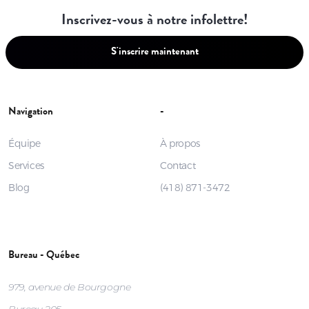
Inscrivez-vous à notre infolettre!
S'inscrire maintenant
Navigation
-
Équipe
À propos
Services
Contact
Blog
(418) 871-3472
Bureau - Québec
979, avenue de Bourgogne
Bureau 205