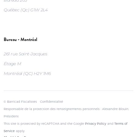
Québec (Qc) G1W 2L4
Bureau - Montréal
261 rue Saint-Jacques
Étage M
Montréal (QC) H2Y 1M6
© Barricad Fiscalistes
Confidentialité
Responsable de la protection des renseignements personnels : Alexandre Blouin,
Président
This site is protected by reCAPTCHA and the Google
Privacy Policy
and
Terms of
Service
apply.