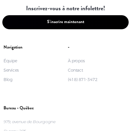
Inscrivez-vous à notre infolettre!
S'inscrire maintenant
Navigation
-
Équipe
À propos
Services
Contact
Blog
(418) 871-3472
Bureau - Québec
979, avenue de Bourgogne
Bureau 205