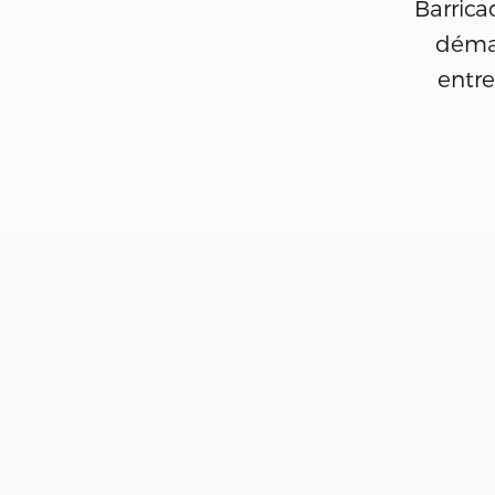
Barrica
démar
entre