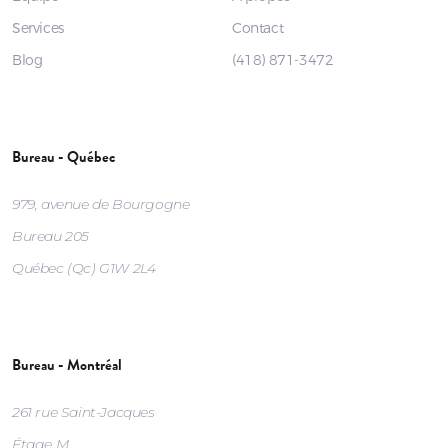
Services
Contact
Blog
(418) 871-3472
Bureau - Québec
979, avenue de Bourgogne
Bureau 205
Québec (Qc) G1W 2L4
Bureau - Montréal
261 rue Saint-Jacques
Étage M