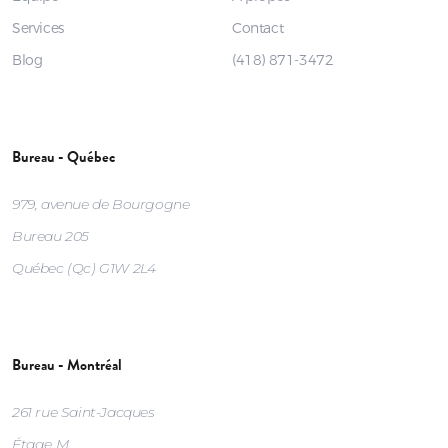
Services
Contact
Blog
(418) 871-3472
Bureau - Québec
979, avenue de Bourgogne
Bureau 205
Québec (Qc) G1W 2L4
Bureau - Montréal
261 rue Saint-Jacques
Étage M