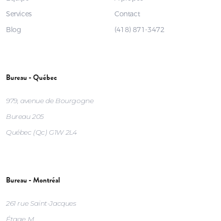
Services
Contact
Blog
(418) 871-3472
Bureau - Québec
979, avenue de Bourgogne
Bureau 205
Québec (Qc) G1W 2L4
Bureau - Montréal
261 rue Saint-Jacques
Étage M