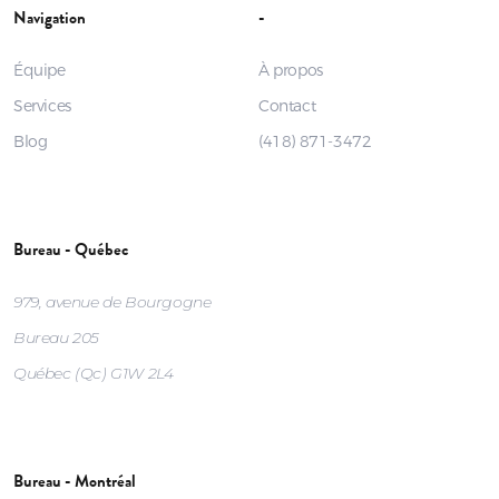
Navigation
-
Équipe
À propos
Services
Contact
Blog
(418) 871-3472
Bureau - Québec
979, avenue de Bourgogne
Bureau 205
Québec (Qc) G1W 2L4
Bureau - Montréal