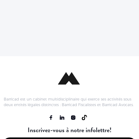
Mandatez-nous
Barricad est un cabinet multidisciplinaire qui exerce ses activités sous
deux entités légales distinctes : Barricad Fiscalistes et Barricad Avocats.
Inscrivez-vous à notre infolettre!