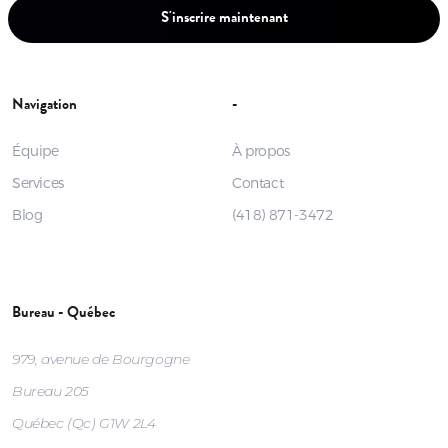
S'inscrire maintenant
Navigation
-
Équipe
À propos
Services
Contact
Blog
(418) 871-3472
Bureau - Québec
979, avenue de Bourgogne
Bureau 205
Québec (Qc) G1W 2L4