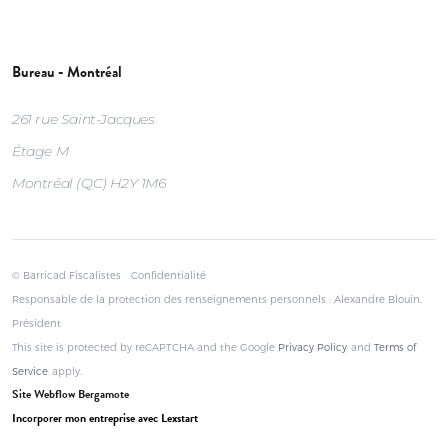
Bureau - Montréal
261 rue Saint-Jacques
Étage M
Montréal (QC) H2Y 1M6
© Barricad Fiscalistes
Confidentialité
Responsable de la protection des renseignements personnels : Alexandre Blouin,
Président
This site is protected by reCAPTCHA and the Google
Privacy Policy
and
Terms of
Service
apply.
Site Webflow Bergamote
Incorporer mon entreprise avec Lexstart