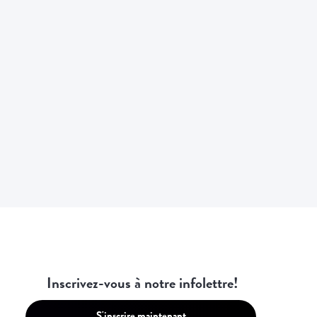
uation d'entreprises. Notre
rds actuels et se reflètent
Inscrivez-vous à notre infolettre!