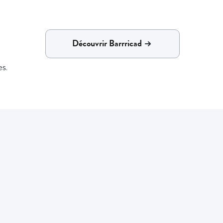
Découvrir Barrricad
s.
Barricad?