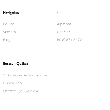
Navigation
-
Équipe
À propos
Services
Contact
Blog
(418) 871-3472
Bureau - Québec
979, avenue de Bourgogne
Bureau 205
Québec (Qc) G1W 2L4