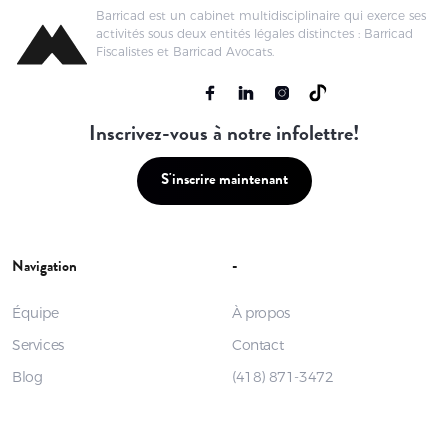
Barricad est un cabinet multidisciplinaire qui exerce ses
activités sous deux entités légales distinctes : Barricad
Fiscalistes et Barricad Avocats.
Inscrivez-vous à notre infolettre!
S'inscrire maintenant
Navigation
-
Équipe
À propos
Services
Contact
Blog
(418) 871-3472