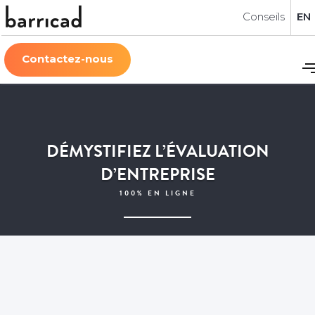
Conseils
Conseils
Conseils
EN
EN
EN
Contactez-nous
Contactez-nous
Contactez-nous
DÉMYSTIFIEZ L’ÉVALUATION
D’ENTREPRISE
100% EN LIGNE