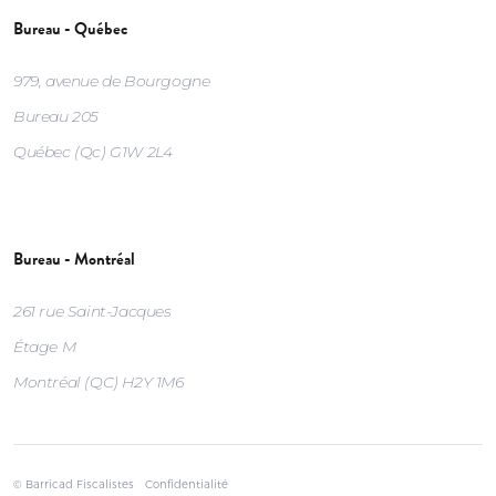
Bureau - Québec
979, avenue de Bourgogne
Bureau 205
Québec (Qc) G1W 2L4
Bureau - Montréal
261 rue Saint-Jacques
Étage M
Montréal (QC) H2Y 1M6
© Barricad Fiscalistes
Confidentialité